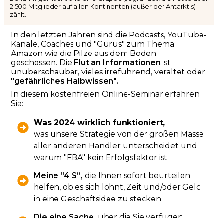
2.500 Mitglieder auf allen Kontinenten (außer der Antarktis)
zählt.
In den letzten Jahren sind die Podcasts, YouTube-
Kanäle, Coaches und "Gurus" zum Thema
Amazon wie die Pilze aus dem Boden
geschossen.
Die
Flut an Informationen
ist
unüberschaubar, vieles irreführend, veraltet oder
"
gefährliches Halbwissen".
In diesem kostenfreien Online-Seminar erfahren
Sie:
Was 2024 wirklich funktioniert,
was
unsere Strategie von der großen Masse
aller anderen Händler unterscheidet und
w
arum "FBA" kein Erfolgsfaktor ist
Meine “4 S”,
die Ihnen sofort beurteilen
helfen, ob es sich lohnt, Zeit und/oder Geld
in eine Geschäftsidee zu stecken
Die eine Sache,
über die Sie verfügen