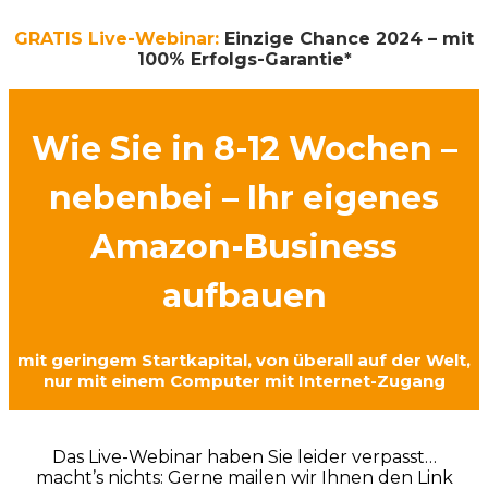
GRATIS Live-Webinar:
Einzige Chance
2024 – mit
100% Erfolgs-Garantie*
Wie Sie in 8-12 Wochen –
nebenbei – Ihr eigenes
Amazon-Business
aufbauen
mit geringem Startkapital, von überall auf der Welt,
nur mit einem Computer mit Internet-Zugang
Das Live-Webinar haben Sie leider verpasst…
macht’s nichts:
Gerne mailen wir Ihnen den Link